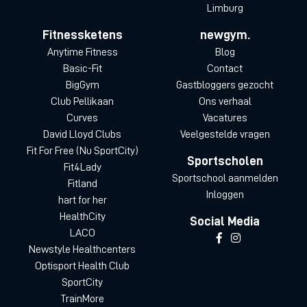
Limburg
Fitnessketens
newgym.
Anytime Fitness
Blog
Basic-Fit
Contact
BigGym
Gastbloggers gezocht
Club Pellikaan
Ons verhaal
Curves
Vacatures
David Lloyd Clubs
Veelgestelde vragen
Fit For Free (Nu SportCity)
Sportscholen
Fit4Lady
Sportschool aanmelden
Fitland
Inloggen
hart for her
HealthCity
Social Media
LACO
Newstyle Healthcenters
Optisport Health Club
SportCity
TrainMore