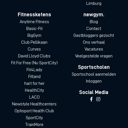
Limburg
Fitnessketens
newgym.
Anytime Fitness
Blog
Basic-Fit
Contact
BigGym
Gastbloggers gezocht
Club Pellikaan
Ons verhaal
Curves
Vacatures
David Lloyd Clubs
Veelgestelde vragen
Fit For Free (Nu SportCity)
Sportscholen
Fit4Lady
Sportschool aanmelden
Fitland
Inloggen
hart for her
HealthCity
Social Media
LACO
Newstyle Healthcenters
Optisport Health Club
SportCity
TrainMore