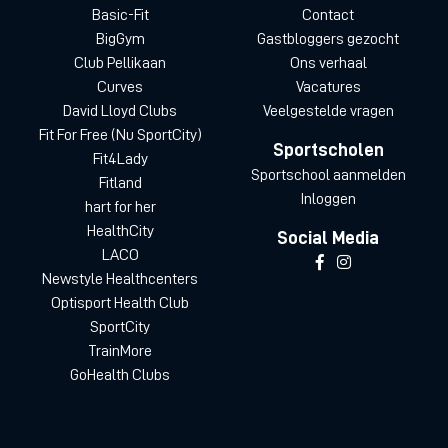
Basic-Fit
Contact
BigGym
Gastbloggers gezocht
Club Pellikaan
Ons verhaal
Curves
Vacatures
David Lloyd Clubs
Veelgestelde vragen
Fit For Free (Nu SportCity)
Sportscholen
Fit4Lady
Sportschool aanmelden
Fitland
Inloggen
hart for her
HealthCity
Social Media
LACO
Newstyle Healthcenters
Optisport Health Club
SportCity
TrainMore
GoHealth Clubs