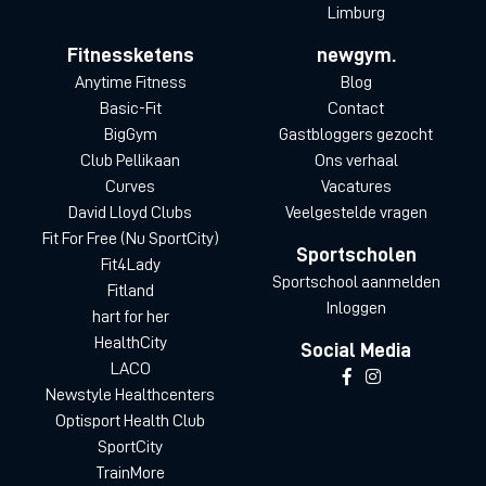
Limburg
Fitnessketens
newgym.
Anytime Fitness
Blog
Basic-Fit
Contact
BigGym
Gastbloggers gezocht
Club Pellikaan
Ons verhaal
Curves
Vacatures
David Lloyd Clubs
Veelgestelde vragen
Fit For Free (Nu SportCity)
Sportscholen
Fit4Lady
Sportschool aanmelden
Fitland
Inloggen
hart for her
HealthCity
Social Media
LACO
Newstyle Healthcenters
Optisport Health Club
SportCity
TrainMore