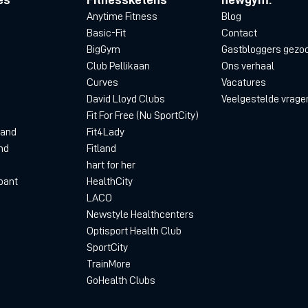
Anytime Fitness
Blog
Basic-Fit
Contact
BigGym
Gastbloggers gezo
Club Pellikaan
Ons verhaal
Curves
Vacatures
David Lloyd Clubs
Veelgestelde vrage
Fit For Free (Nu SportCity)
land
Fit4Lady
nd
Fitland
hart for her
bant
HealthCity
LACO
Newstyle Healthcenters
Optisport Health Club
SportCity
TrainMore
GoHealth Clubs