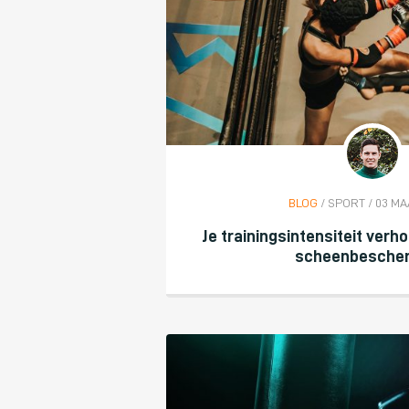
BLOG
/ SPORT / 03 MA
Je trainingsintensiteit verho
scheenbesche