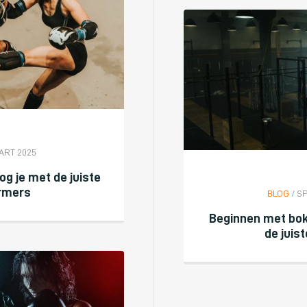
ART 2025
og je met de juiste
rmers
BLOG
/ S
Beginnen met boks
de juis