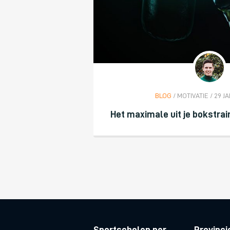
BLOG
/ MOTIVATIE / 29 J
Het maximale uit je bokstrai
Sportscholen per
Provinci