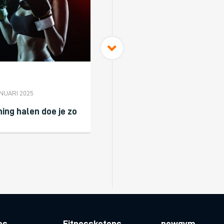
ANUARI 2025
ning halen doe je zo
es
Fitnessketens
newgym.