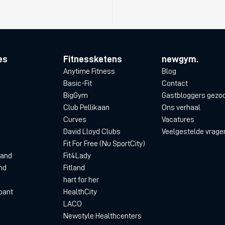
es
Fitnessketens
newgym.
Anytime Fitness
Blog
Basic-Fit
Contact
BigGym
Gastbloggers gezo
Club Pellikaan
Ons verhaal
Curves
Vacatures
David Lloyd Clubs
Veelgestelde vrage
Fit For Free (Nu SportCity)
land
Fit4Lady
nd
Fitland
hart for her
bant
HealthCity
LACO
Newstyle Healthcenters