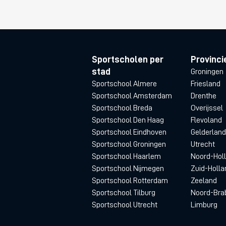
Sportscholen per
Provinci
stad
Groningen
Sportschool Almere
Friesland
Sportschool Amsterdam
Drenthe
Sportschool Breda
Overijssel
Sportschool Den Haag
Flevoland
Sportschool Eindhoven
Gelderland
Sportschool Groningen
Utrecht
Sportschool Haarlem
Noord-Hol
Sportschool Nijmegen
Zuid-Holla
Sportschool Rotterdam
Zeeland
Sportschool Tilburg
Noord-Bra
Sportschool Utrecht
Limburg