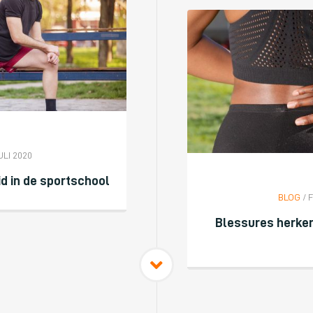
ULI 2020
d in de sportschool
BLOG
/ 
Blessures herken