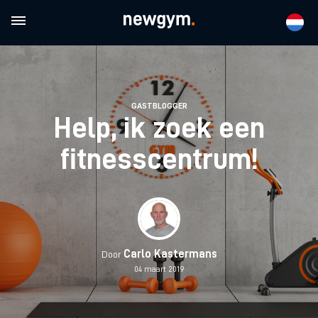
GASTBLOGGER
Help, ik zoek een
fitnesscentrum!
Carlo Kastermans
Door
04 maart 2019