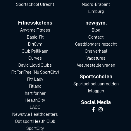
Sportschool Utrecht
Noord-Brabant
Limburg
Fitnessketens
newgym.
Anytime Fitness
Blog
Basic-Fit
Contact
BigGym
Gastbloggers gezocht
Club Pellikaan
Ons verhaal
Curves
Vacatures
David Lloyd Clubs
Veelgestelde vragen
Fit For Free (Nu SportCity)
Sportscholen
Fit4Lady
Sportschool aanmelden
Fitland
Inloggen
hart for her
HealthCity
Social Media
LACO
Newstyle Healthcenters
Optisport Health Club
SportCity