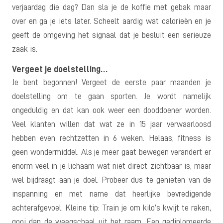
verjaardag die dag? Dan sla je de koffie met gebak maar
over en ga je iets later. Scheelt aardig wat calorieën en je
geeft de omgeving het signaal dat je besluit een serieuze
zaak is.
Vergeet je doelstelling…
Je bent begonnen! Vergeet de eerste paar maanden je
doelstelling om te gaan sporten. Je wordt namelijk
ongeduldig en dat kan ook weer een dooddoener worden.
Veel klanten willen dat wat ze in 15 jaar verwaarloosd
hebben even rechtzetten in 6 weken. Helaas, fitness is
geen wondermiddel. Als je meer gaat bewegen verandert er
enorm veel in je lichaam wat niet direct zichtbaar is, maar
wel bijdraagt aan je doel. Probeer dus te genieten van de
inspanning en met name dat heerlijke bevredigende
achterafgevoel. Kleine tip: Train je om kilo’s kwijt te raken,
gooi dan de weegschaal uit het raam. Een gediplomeerde