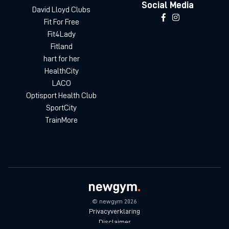
Social Media
David Lloyd Clubs
Fit For Free
Fit4Lady
Fitland
hart for her
HealthCity
LACO
Optisport Health Club
SportCity
TrainMore
© newgym 2026
Privacyverklaring
Disclaimer