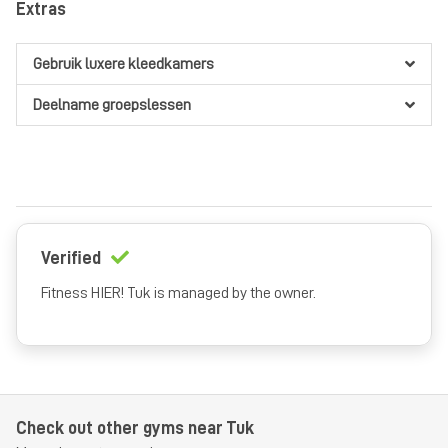
Extras
for 12 months
Bedrijfsfitness 1 jaar
for everyone
from €28,95
per month
for
Gebruik luxere kleedkamers
12 months
Deelname groepslessen
Bedrijfsfitness half jaar
for everyone
from €32,95
per month
for 6 months
Verified
Fitness HIER! Tuk is managed by the owner.
Check out other gyms near Tuk