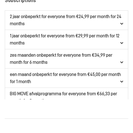
Subscriptions
2 jaar onbeperkt
for everyone
from €24,99
per month
for 24
months
1 jaar onbeperkt
for everyone
from €29,99
per month
for 12
months
zes maanden onbeperkt
for everyone
from €34,99
per
month
for 6 months
een maand onbeperkt
for everyone
from €45,00
per month
for 1 month
BIG MOVE afvalprogramma
for everyone
from €66,33
per
month
for 3 months
Gezin 2 jaar onbeperkt
for families
from €55,00
per month
for 24 months
Gezin 1 jaar onbeperkt
for families
from €65,00
per month