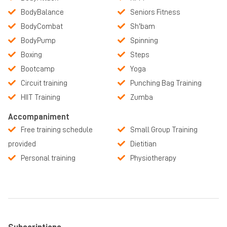
BodyBalance
Seniors Fitness
BodyCombat
Sh'bam
BodyPump
Spinning
Boxing
Steps
Bootcamp
Yoga
Circuit training
Punching Bag Training
HIIT Training
Zumba
Accompaniment
Free training schedule
Small Group Training
provided
Dietitian
Personal training
Physiotherapy