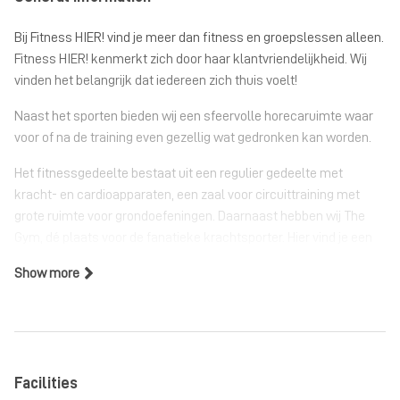
Bij Fitness HIER! vind je meer dan fitness en groepslessen alleen.
Fitness HIER! kenmerkt zich door haar klantvriendelijkheid. Wij
vinden het belangrijk dat iedereen zich thuis voelt!
Naast het sporten bieden wij een sfeervolle horecaruimte waar
voor of na de training even gezellig wat gedronken kan worden.
Het fitnessgedeelte bestaat uit een regulier gedeelte met
kracht- en cardioapparaten, een zaal voor circuittraining met
grote ruimte voor grondoefeningen. Daarnaast hebben wij The
Gym, dé plaats voor de fanatieke krachtsporter. Hier vind je een
free weight area met dumbells t/m 60 kg, barbells en kettlebells.
Show more
Ook is hier een Plate loaded area en vele bokszakken.
Fitness HIER! is een fitnesscentrum met uitgebreid Les Mills
groepslesrooster (RPM, BodyStep, BodyPump, BodyBalance,
BodyJam), (Power)Yoga, Outdoor Fit, HIIT, Kickfit, MMA,
Kickboksen, SeniorenFit, afval programma BIG MOVE en nog veel
Facilities