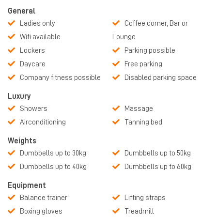
meer!
General
Ben je meer van het dansen of zit acteren helemaal in jou? Ook
Ladies only
Coffee corner, Bar or
daarin hebben wij een uitgebreid aanbod. Voor meer informatie
Wifi available
Lounge
over dansen of musicals kijk op: www.dans-hier.nl.
Lockers
Parking possible
Tevens is er een zonnebank en fysiotherapiepraktijk in het pand
Daycare
Free parking
aanwezig, deze is ook voor niet-leden toegankelijk. Meer
Company fitness possible
Disabled parking space
informatie hierover is te vinden op www.fysiotherapie-hier.nl.
Luxury
Fitness Hier heeft ook in Wolvega een prachtige locatie! Met jouw
Showers
Massage
abonnement kun je op beide locaties onbeperkt sporten en dat al
vanaf €24,99!
Airconditioning
Tanning bed
Weights
Dumbbells up to 30kg
Dumbbells up to 50kg
Dumbbells up to 40kg
Dumbbells up to 60kg
Equipment
Balance trainer
Lifting straps
Boxing gloves
Treadmill