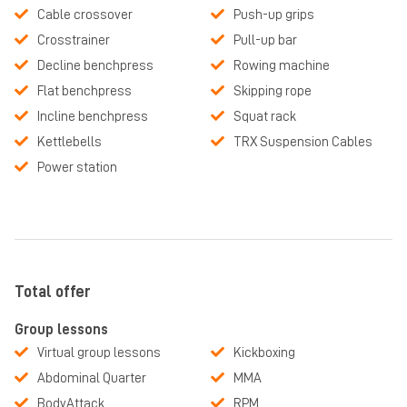
Cable crossover
Push-up grips
Crosstrainer
Pull-up bar
Decline benchpress
Rowing machine
Flat benchpress
Skipping rope
Incline benchpress
Squat rack
Kettlebells
TRX Suspension Cables
Power station
Total offer
Group lessons
Virtual group lessons
Kickboxing
Abdominal Quarter
MMA
BodyAttack
RPM