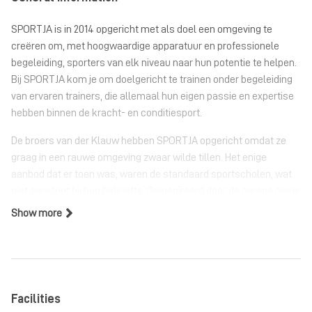
SPORTJA is in 2014 opgericht met als doel een omgeving te
creëren om, met hoogwaardige apparatuur en professionele
begeleiding, sporters van elk niveau naar hun potentie te helpen.
Bij SPORTJA kom je om doelgericht te trainen onder begeleiding
van ervaren trainers, die allemaal hun eigen passie en expertise
hebben binnen de kracht- en conditiesport.
De broers van der Klauw hebben SPORTJA opgericht omdat ze
graag in een rauwe omgeving zwaar wilde tillen. Het enige
aanbod dat er toen was, waren de standaard sportscholen, wat
niet aansloot bij hun behoefte. Geïnspireerd door de garage gyms
uit Amerika, hebben ze in de grote hal waar SPORTJA zit deze
Show more
behoefte kunnen vervullen. Al snel kwamen ze erachter dat
meer mensen deze behoefte hadden, want de gym groeide snel.
Waar de rauwe en harde sfeer eerst centraal stond, groeide
SPORTJA door de jaren heen naar een meer open en
Facilities
toegankelijke plek. Tegelijkertijd namen de broers van der Klauw