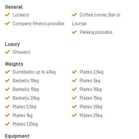
meer afstand van het bedrijf en nam Ben het over. Ben heeft nog
General
meer ingezet op de openheid en toegankelijkheid door te
Lockers
Coffee corner, Bar or
investeren in meer apparaten en de uitstraling van het bedrijf.
Company fitness possible
Lounge
We zullen ons rauwe randje altijd behouden en zijn nooit vies van
Parking possible
goed hard trainen. Toch doen we ons best om iedereen welkom
Luxury
te heten, om te werken aan de beste versie van zichzelf.
Showers
Weights
Dumbbells up to 40kg
Plates 2,5kg
Barbells 10kg
Plates 5kg
Barbells 15kg
Plates 10kg
Barbells 20kg
Plates 15kg
Plates 0,5kg
Plates 20kg
Plates 1kg
Plates 25kg
Plates 1,25kg
Equipment