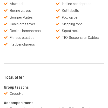
Abwheel
Incline benchpress
Boxing gloves
Kettlebells
Bumper Plates
Pull-up bar
Cable crossover
Skipping rope
Decline benchpress
Squat rack
Fitness elastics
TRX Suspension Cables
Flat benchpress
Total offer
Group lessons
CrossFit
Accompaniment